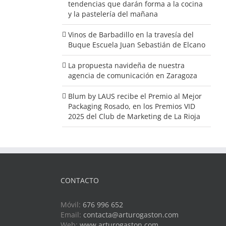
tendencias que darán forma a la cocina
y la pastelería del mañana
Vinos de Barbadillo en la travesía del
Buque Escuela Juan Sebastián de Elcano
La propuesta navideña de nuestra
agencia de comunicación en Zaragoza
Blum by LAUS recibe el Premio al Mejor
Packaging Rosado, en los Premios VID
2025 del Club de Marketing de La Rioja
CONTACTO
Móvil:
676 996 652
Email:
contacta@arturogaston.com
Web:
www.arturogaston.com