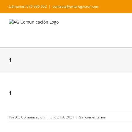
Saltar
Llámanos! 676 996 652
|
contacta@arturogaston.com
al
contenido
1
1
Por
AG Comunicación
|
julio 21st, 2021
|
Sin comentarios