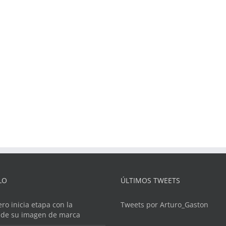
LO
ÚLTIMOS TWEETS
ero inicia etapa con la
Tweets por Arturo_Gaston
 de su imagen de marca