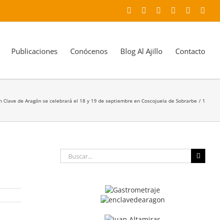
Facebook
X
YouTube
Instagram
LinkedIn
Corr
elec
Publicaciones
Conócenos
Blog Al Ajillo
Contacto
 En Clave de Aragón se celebrará el 18 y 19 de septiembre en Coscojuela de Sobrarbe
1
Buscar: