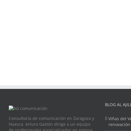
BLOG AL AJIL
Consultoría de comunicación en Zaragoza y
Viñas del V
Huesca. Arturo Gastón dirige a un equipo
renovación
de profesionales especializados en prensa,