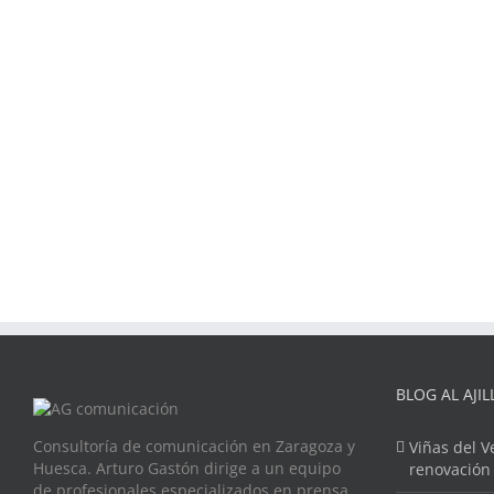
BLOG AL AJIL
Consultoría de comunicación en Zaragoza y
Viñas del V
Huesca. Arturo Gastón dirige a un equipo
renovación
de profesionales especializados en prensa,