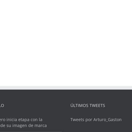
LO
ÚLTIMOS TWEETS
ero inicia etapa con la
Tweets por Arturo_Gaston
 de su imagen de marca