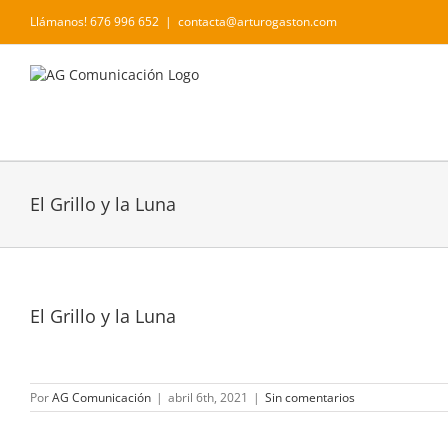
Saltar
Llámanos! 676 996 652
|
contacta@arturogaston.com
al
contenido
El Grillo y la Luna
El Grillo y la Luna
Por
AG Comunicación
|
abril 6th, 2021
|
Sin comentarios