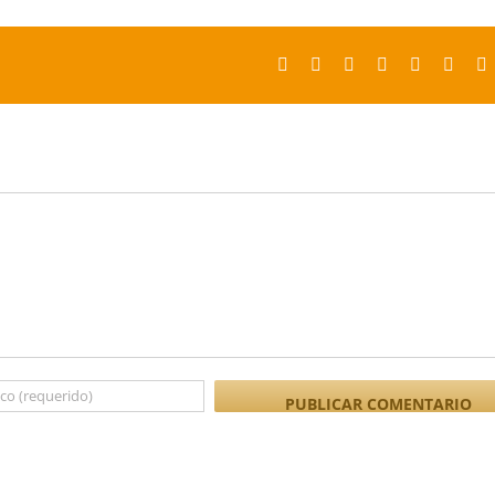
Facebook
X
Reddit
LinkedIn
Tumblr
Pinter