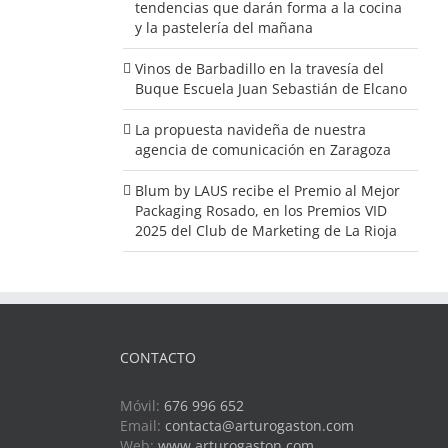
tendencias que darán forma a la cocina
y la pastelería del mañana
Vinos de Barbadillo en la travesía del
Buque Escuela Juan Sebastián de Elcano
La propuesta navideña de nuestra
agencia de comunicación en Zaragoza
Blum by LAUS recibe el Premio al Mejor
Packaging Rosado, en los Premios VID
2025 del Club de Marketing de La Rioja
CONTACTO
Móvil:
676 996 652
Email:
contacta@arturogaston.com
Web:
www.arturogaston.com