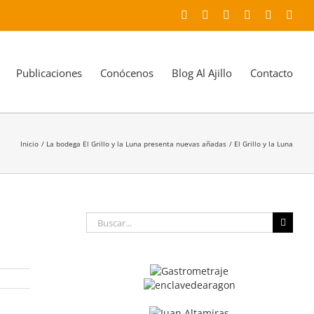
Facebook
X
YouTube
Instagram
LinkedIn
Corr
elec
Publicaciones
Conócenos
Blog Al Ajillo
Contacto
Inicio
La bodega El Grillo y la Luna presenta nuevas añadas
El Grillo y la Luna
Buscar: