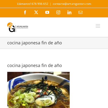
Saltar
Llámanos! 676 996 652
|
contacta@arturogaston.com
al
contenido
Facebook
X
YouTube
Instagram
LinkedIn
Correo
electrónico
cocina japonesa fin de año
cocina japonesa fin de año