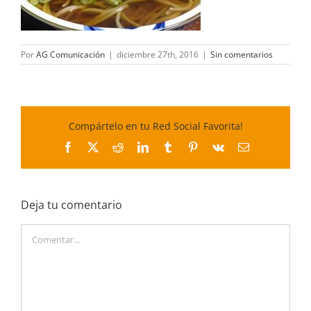
Por
AG Comunicación
|
diciembre 27th, 2016
|
Sin comentarios
Compártelo en tu Red Social Favorita!
Facebook
X
Reddit
LinkedIn
Tumblr
Pinterest
Vk
Correo
electrónico
Deja tu comentario
Comentar