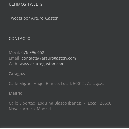
ÚLTIMOS TWEETS
Tweets por Arturo_Gaston
CONTACTO
Móvil:
676 996 652
Email:
contacta@arturogaston.com
Web:
www.arturogaston.com
Zaragoza
Calle Miguel Ángel Blanco, Local, 50012, Zaragoza
Madrid
Calle Libertad, Esquina Blasco Ibáñez, 7, Local, 28600
Navalcarnero, Madrid