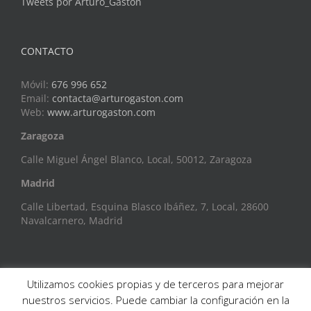
Tweets por Arturo_Gaston
CONTACTO
Móvil:
676 996 652
Email:
contacta@arturogaston.com
Web:
www.arturogaston.com
Zaragoza
Calle Miguel Ángel Blanco, Local, 50012, Zaragoza
Madrid
Calle Libertad, Esquina Blasco Ibáñez, 7, Local, 28600
Navalcarnero, Madrid
Utilizamos cookies propias y de terceros para mejorar
nuestros servicios. Puede cambiar la configuración en la
Copyright 2015 AG Comunicación |
Aviso legal
|
Política de Cookies