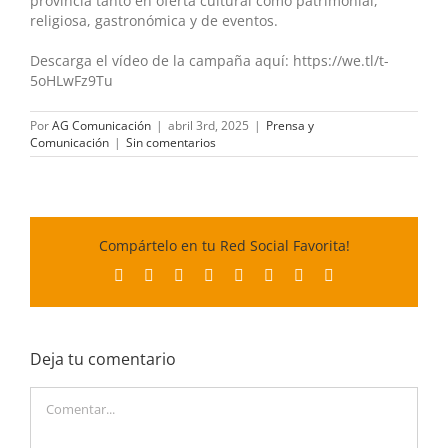
provincia tanto en oferta cultural como patrimonial,
religiosa, gastronómica y de eventos.
Descarga el vídeo de la campaña aquí: https://we.tl/t-
5oHLwFz9Tu
Por
AG Comunicación
|
abril 3rd, 2025
|
Prensa y
Comunicación
|
Sin comentarios
Compártelo en tu Red Social Favorita!
Facebook
X
Reddit
LinkedIn
Tumblr
Pinterest
Vk
Correo
electrónico
Deja tu comentario
Comentar