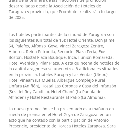
trata de la primera de las 4 acciones de promoción
desarrolladas desde la Asociación de Hoteles de
Zaragoza y provincia, que Promhotel realizará a lo largo
de 2025.
Los hoteles participantes de la ciudad de Zaragoza son
los siguientes (un total de 15): Hotel Oriente, Don Jaime
54, Palafox, Alfonso, Goya, Vincci Zaragoza Zentro,
Hiberus, Reina Petronila, Sercortel Plaza Feria, Exe
Boston, Hostal Plaza Boutique, Inca, Ilunion Romareda,
Hotel Avenida y Pilar Plaza. A esta quincena de hoteles de
la capital aragonesa se unen otros 8 adicionales situados
en la provincia: hoteles Europa y Las Ventas (Utebo),
Hotel Vineam (La Muela), Albergue Complejo Rural
Linfara (Aniñón), Hostal Las Coronas y Casa del Infanzón
(Sos del Rey Católico), Hotel Chané (La Puebla de
Alfindén) y Hotel Restaurante El Patio (La Almunia).
La nueva promoción se ha presentado esta mañana en
rueda de prensa en el Hotel Goya de Zaragoza, en un
acto que ha contado con la participación de Antonio
Presencio, presidente de Horeca Hoteles Zaragoza, Sara