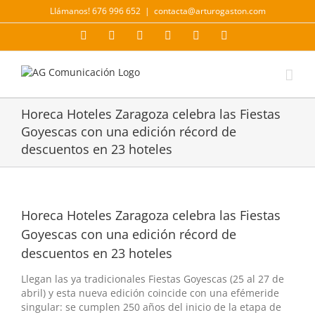
Saltar
Llámanos! 676 996 652
|
contacta@arturogaston.com
al
contenido
Facebook
X
YouTube
Instagram
LinkedIn
Correo
electrónico
Horeca Hoteles Zaragoza celebra las Fiestas
Goyescas con una edición récord de
descuentos en 23 hoteles
Horeca Hoteles Zaragoza celebra las Fiestas
Goyescas con una edición récord de
descuentos en 23 hoteles
Llegan las ya tradicionales Fiestas Goyescas (25 al 27 de
abril) y esta nueva edición coincide con una efémeride
singular: se cumplen 250 años del inicio de la etapa de