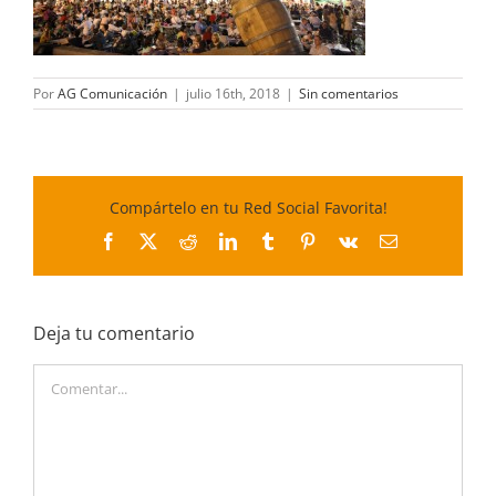
Por
AG Comunicación
|
julio 16th, 2018
|
Sin comentarios
Compártelo en tu Red Social Favorita!
Facebook
X
Reddit
LinkedIn
Tumblr
Pinterest
Vk
Correo
electrónico
Deja tu comentario
Comentar