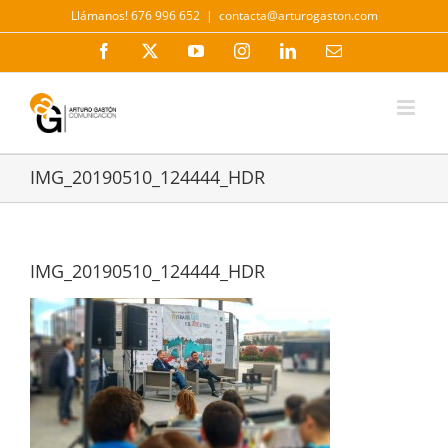
Saltar
Llámanos! 676 996 652
|
contacta@arturogaston.com
al
contenido
Facebook
X
YouTube
Instagram
LinkedIn
Correo
electrónico
IMG_20190510_124444_HDR
IMG_20190510_124444_HDR