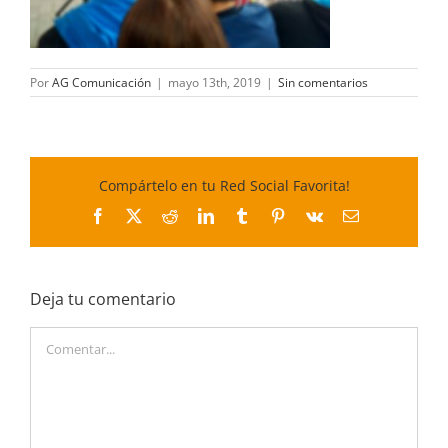
Por
AG Comunicación
|
mayo 13th, 2019
|
Sin comentarios
Compártelo en tu Red Social Favorita!
Facebook
X
Reddit
LinkedIn
Tumblr
Pinterest
Vk
Correo
electrónico
Deja tu comentario
Comentar