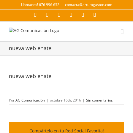
Saltar
Llámanos! 676 996 652
|
contacta@arturogaston.com
al
contenido
Facebook
X
YouTube
Instagram
LinkedIn
Correo
electrónico
nueva web enate
nueva web enate
Por
AG Comunicación
|
octubre 16th, 2016
|
Sin comentarios
Compártelo en tu Red Social Favorita!