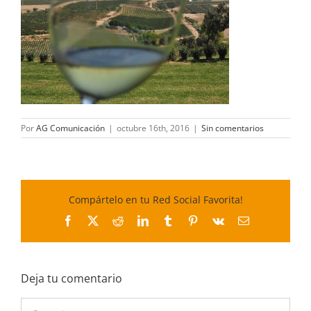
Por
AG Comunicación
|
octubre 16th, 2016
|
Sin comentarios
Compártelo en tu Red Social Favorita!
Facebook
X
Reddit
LinkedIn
Tumblr
Pinterest
Vk
Correo
electrónico
Deja tu comentario
Comentar