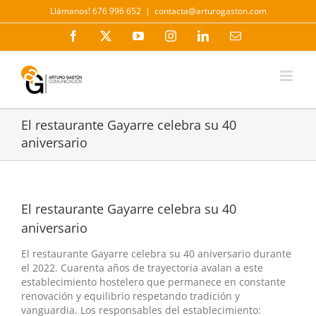
Saltar
Llámanos! 676 996 652
|
contacta@arturogaston.com
al
contenido
Facebook
X
YouTube
Instagram
LinkedIn
Correo
electrónico
El restaurante Gayarre celebra su 40
aniversario
El restaurante Gayarre celebra su 40
aniversario
El restaurante Gayarre celebra su 40 aniversario durante
el 2022. Cuarenta años de trayectoria avalan a este
establecimiento hostelero que permanece en constante
renovación y equilibrio respetando tradición y
vanguardia. Los responsables del establecimiento: