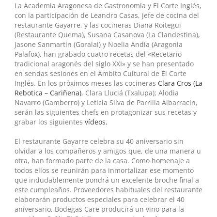
La Academia Aragonesa de Gastronomía y El Corte Inglés,
con la participación de Leandro Casas, jefe de cocina del
restaurante Gayarre, y las cocineras Diana Roitegui
(Restaurante Quema), Susana Casanova (La Clandestina),
Jasone Sanmartín (Goralai) y Noelia Andía (Aragonia
Palafox), han grabado cuatro recetas del «Recetario
tradicional aragonés del siglo XXI» y se han presentado
en sendas sesiones en el Ámbito Cultural de El Corte
Inglés. En los próximos meses las cocineras
Clara Cros (La
Rebotica – Cariñena)
, Clara Lluciá (Txalupa); Alodia
Navarro (Gamberro) y Leticia Silva de Parrilla Albarracín,
serán las siguientes chefs en protagonizar sus recetas y
grabar los siguientes
vídeos.
El restaurante Gayarre celebra su 40 aniversario sin
olvidar a los compañeros y amigos que, de una manera u
otra, han formado parte de la casa. Como homenaje a
todos ellos se reunirán para inmortalizar ese momento
que indudablemente pondrá un excelente broche final a
este cumpleaños. Proveedores habituales del restaurante
elaborarán productos especiales para celebrar el 40
aniversario, Bodegas Care producirá un vino para la