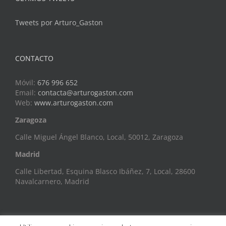
Tweets por Arturo_Gaston
CONTACTO
Móvil:
676 996 652
Email:
contacta@arturogaston.com
Web:
www.arturogaston.com
Zaragoza
Calle Miguel Ángel Blanco, Local, 50012, Zaragoza
Madrid
Calle Libertad, Esquina Blasco Ibáñez, 7, Local, 28600
Navalcarnero, Madrid