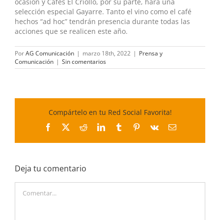
ocasión y Cafés El Criollo, por su parte, hará una
selección especial Gayarre. Tanto el vino como el café
hechos “ad hoc” tendrán presencia durante todas las
acciones que se realicen este año.
Por
AG Comunicación
|
marzo 18th, 2022
|
Prensa y
Comunicación
|
Sin comentarios
Compártelo en tu Red Social Favorita!
Facebook
X
Reddit
LinkedIn
Tumblr
Pinterest
Vk
Correo
electrónico
Deja tu comentario
Comentar