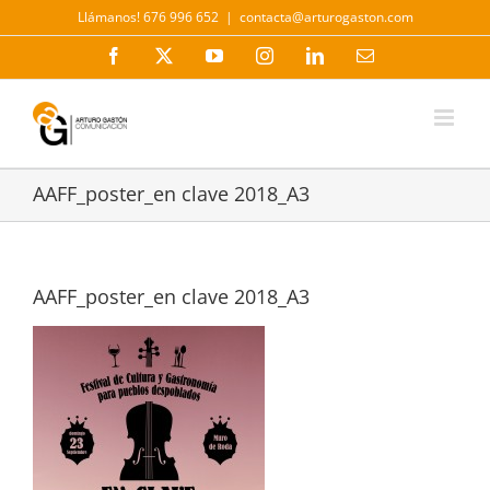
Saltar
Llámanos! 676 996 652
|
contacta@arturogaston.com
al
contenido
Facebook
X
YouTube
Instagram
LinkedIn
Correo
electrónico
AAFF_poster_en clave 2018_A3
AAFF_poster_en clave 2018_A3