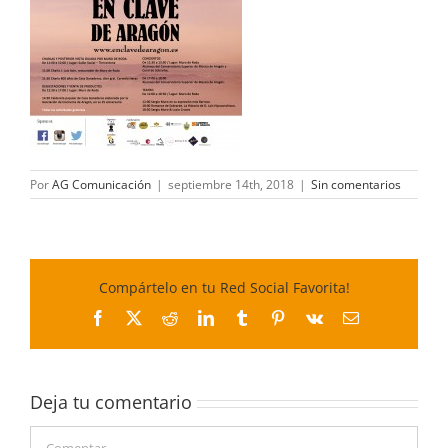
Por
AG Comunicación
|
septiembre 14th, 2018
|
Sin comentarios
Compártelo en tu Red Social Favorita!
Facebook
X
Reddit
LinkedIn
Tumblr
Pinterest
Vk
Correo
electrónico
Deja tu comentario
Comentar