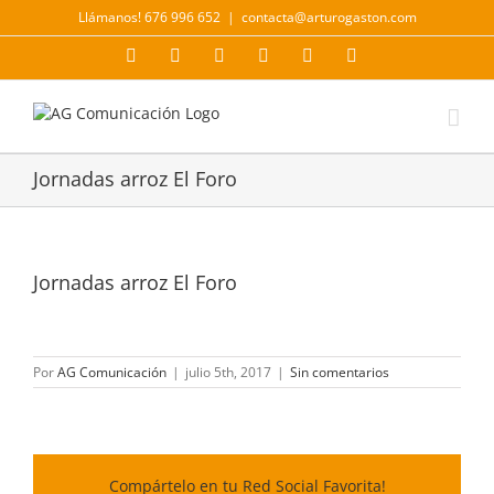
Saltar
Llámanos! 676 996 652
|
contacta@arturogaston.com
al
contenido
Facebook
X
YouTube
Instagram
LinkedIn
Correo
electrónico
Jornadas arroz El Foro
Jornadas arroz El Foro
Por
AG Comunicación
|
julio 5th, 2017
|
Sin comentarios
Compártelo en tu Red Social Favorita!