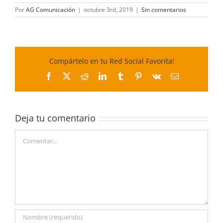
Por
AG Comunicación
|
octubre 3rd, 2019
|
Sin comentarios
Compártelo en tu Red Social Favorita!
Facebook
X
Reddit
LinkedIn
Tumblr
Pinterest
Vk
Correo
electrónico
Deja tu comentario
Comentar