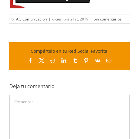
Por
AG Comunicación
|
diciembre 21st, 2019
|
Sin comentarios
Compártelo en tu Red Social Favorita!
Facebook
X
Reddit
LinkedIn
Tumblr
Pinterest
Vk
Correo
electrónico
Deja tu comentario
Comentar