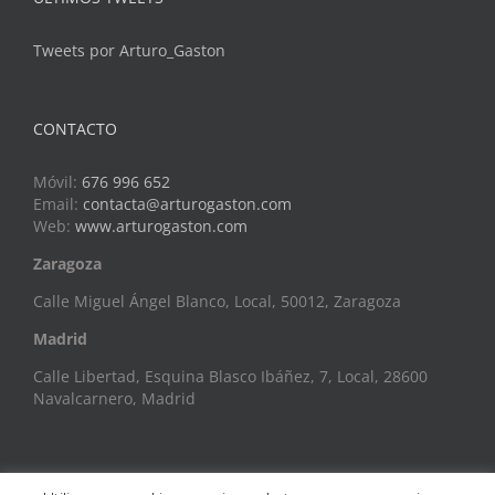
Tweets por Arturo_Gaston
CONTACTO
Móvil:
676 996 652
Email:
contacta@arturogaston.com
Web:
www.arturogaston.com
Zaragoza
Calle Miguel Ángel Blanco, Local, 50012, Zaragoza
Madrid
Calle Libertad, Esquina Blasco Ibáñez, 7, Local, 28600
Navalcarnero, Madrid