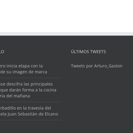
LO
ÚLTIMOS TWEETS
ero inicia etapa con la
Tweets por Arturo_Gaston
 de su imagen de marca
se descifra las principales
que darán forma a la cocina
ería del mañana
rbadillo en la travesía del
ela Juan Sebastián de Elcano