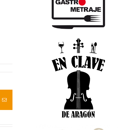
t
k
Correo
electrónico