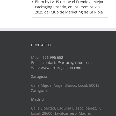
Blum by LAUS recibe el Premio al Mejor
Packaging Rosado, en los Premios VID
2025 del Club de Marketing de La Rioja
CONTACTO
Móvil:
676 996 652
Email:
contacta@arturogaston.com
Web:
www.arturogaston.com
Zaragoza
Calle Miguel Ángel Blanco, Local, 50012,
Zaragoza
Madrid
Calle Libertad, Esquina Blasco Ibáñez, 7,
Local, 28600 Navalcarnero, Madrid