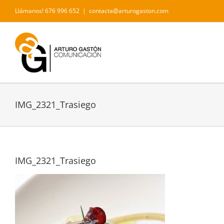
Saltar
Llámanos! 676 996 652
|
contacta@arturogaston.com
al
contenido
IMG_2321_Trasiego
IMG_2321_Trasiego