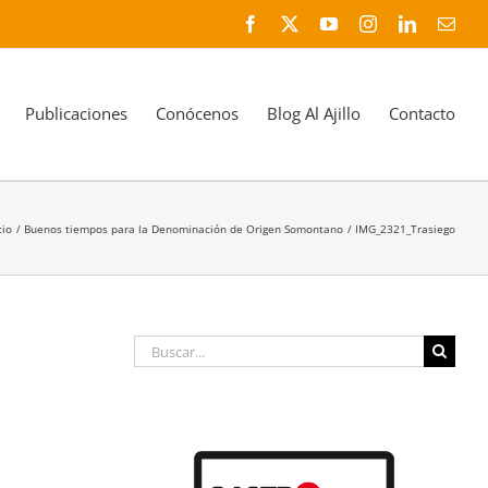
Facebook
X
YouTube
Instagram
LinkedIn
Corr
elec
Publicaciones
Conócenos
Blog Al Ajillo
Contacto
cio
Buenos tiempos para la Denominación de Origen Somontano
IMG_2321_Trasiego
Buscar: