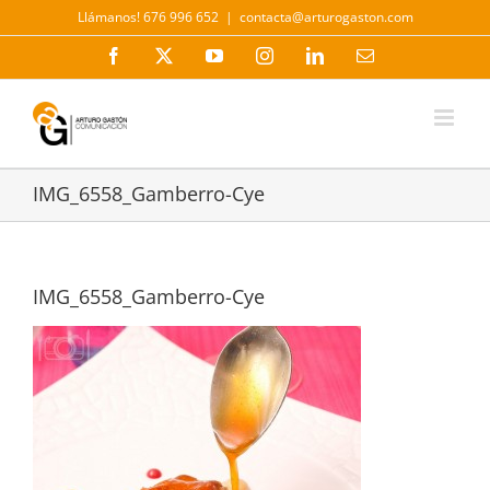
Saltar
Llámanos! 676 996 652
|
contacta@arturogaston.com
al
contenido
Facebook
X
YouTube
Instagram
LinkedIn
Correo
electrónico
IMG_6558_Gamberro-Cye
IMG_6558_Gamberro-Cye