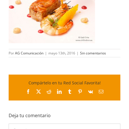
Por
AG Comunicación
|
mayo 13th, 2016
|
Sin comentarios
Compártelo en tu Red Social Favorita!
Facebook
X
Reddit
LinkedIn
Tumblr
Pinterest
Vk
Correo
electrónico
Deja tu comentario
Comentar