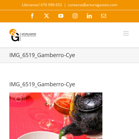
Saltar
Llámanos! 676 996 652
|
contacta@arturogaston.com
al
contenido
Facebook
X
YouTube
Instagram
LinkedIn
Correo
electrónico
IMG_6519_Gamberro-Cye
IMG_6519_Gamberro-Cye