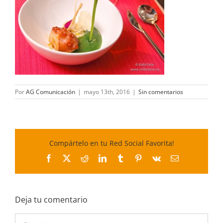
Por
AG Comunicación
|
mayo 13th, 2016
|
Sin comentarios
Compártelo en tu Red Social Favorita!
Facebook
X
Reddit
LinkedIn
Tumblr
Pinterest
Vk
Correo
electrónico
Deja tu comentario
Comentar