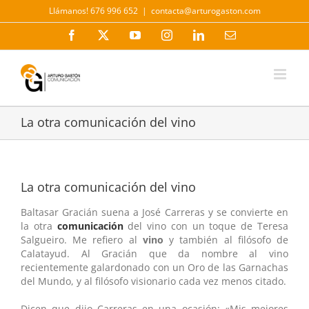
Saltar
Llámanos! 676 996 652
|
contacta@arturogaston.com
al
contenido
Facebook
X
YouTube
Instagram
LinkedIn
Correo
electrónico
La otra comunicación del vino
La otra comunicación del vino
Baltasar Gracián suena a José Carreras y se convierte en
la otra
comunicación
del vino con un toque de Teresa
Salgueiro. Me refiero al
vino
y también al filósofo de
Calatayud. Al Gracián que da nombre al vino
recientemente galardonado con un Oro de las Garnachas
del Mundo, y al filósofo visionario cada vez menos citado.
Dicen que dijo Carreras en una ocasión: «Mis mejores