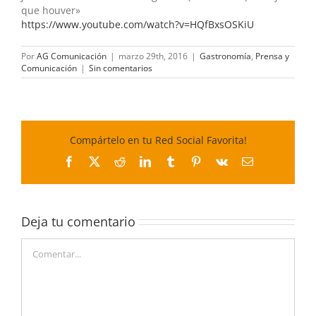
que houver»
https://www.youtube.com/watch?v=HQfBxsOSKiU
Por
AG Comunicación
|
marzo 29th, 2016
|
Gastronomía
,
Prensa y
Comunicación
|
Sin comentarios
Compártelo en tu Red Social Favorita!
Facebook
X
Reddit
LinkedIn
Tumblr
Pinterest
Vk
Correo
electrónico
Deja tu comentario
Comentar