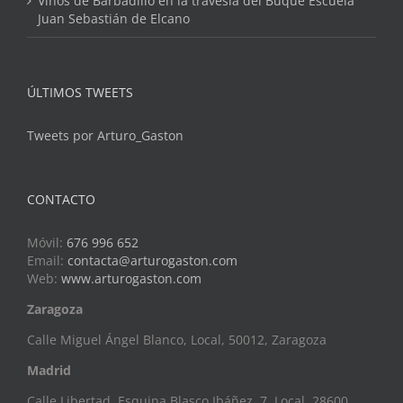
Vinos de Barbadillo en la travesía del Buque Escuela
Juan Sebastián de Elcano
ÚLTIMOS TWEETS
Tweets por Arturo_Gaston
CONTACTO
Móvil:
676 996 652
Email:
contacta@arturogaston.com
Web:
www.arturogaston.com
Zaragoza
Calle Miguel Ángel Blanco, Local, 50012, Zaragoza
Madrid
Calle Libertad, Esquina Blasco Ibáñez, 7, Local, 28600