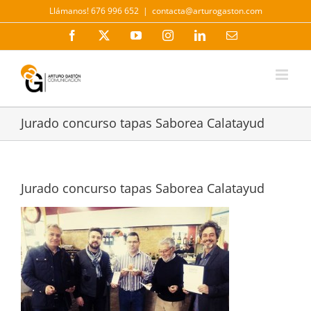
Saltar
Llámanos! 676 996 652
|
contacta@arturogaston.com
al
contenido
Facebook
X
YouTube
Instagram
LinkedIn
Correo
electrónico
Jurado concurso tapas Saborea Calatayud
Jurado concurso tapas Saborea Calatayud