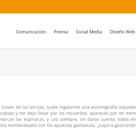
Comunicación
Prensa
Social Media
Diseño Web
 través de las torrijas, suele regalarme una escenografía inquiet
rabajo y me dejo llevar por los recuerdos, aparecen por mi memo
arcan las espinacas, y casi siempre, sin darse cuenta, todos el
cama montándoselo con los apuestos garbanzos. ¿Lujuria gastronó