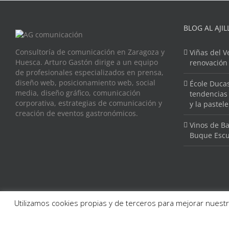
BLOG AL AJIL
Consultoría de comunicación en Zaragoza y
Viñas del V
Huesca. Arturo Gastón dirige a un equipo
renovación
de profesionales especializados en prensa,
diseño web, posicionamiento web, social
École Ducas
media, diseño gráfico, comunicación
tendencias 
corporativa, estrategias de comunicación y
y la pastel
creación de eventos gastronómicos.
Vinos de Ba
Buque Escu
Utilizamos cookies propias y de terceros para mejorar nuestr
Copyright 2015 AG Comunicación |
Aviso legal
|
Política de Cookies