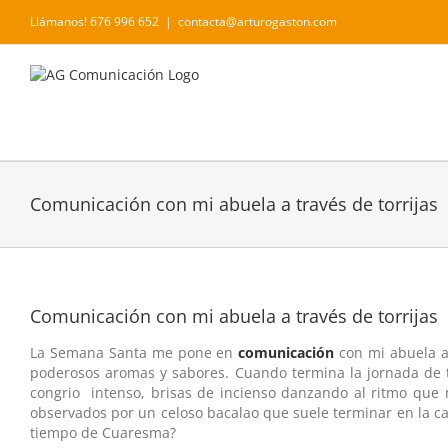
Saltar
Llámanos! 676 996 652
|
contacta@arturogaston.com
al
contenido
Comunicación con mi abuela a través de torrijas
Comunicación con mi abuela a través de torrijas
La Semana Santa me pone en
comunicación
con mi abuela a
poderosos aromas y sabores. Cuando termina la jornada de t
congrio intenso, brisas de incienso danzando al ritmo que m
observados por un celoso bacalao que suele terminar en la 
tiempo de Cuaresma?