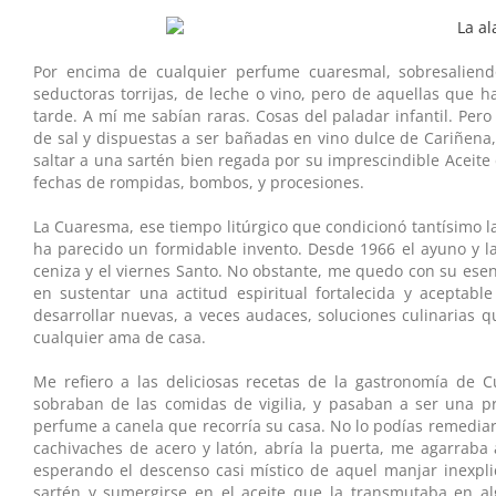
Por encima de cualquier perfume cuaresmal, sobresaliend
seductoras torrijas, de leche o vino, pero de aquellas que
tarde. A mí me sabían raras. Cosas del paladar infantil. P
de sal y dispuestas a ser bañadas en vino dulce de Cariñena, 
saltar a una sartén bien regada por su imprescindible Aceite 
fechas de rompidas, bombos, y procesiones.
La Cuaresma, ese tiempo litúrgico que condicionó tantísimo l
ha parecido un formidable invento. Desde 1966 el ayuno y la
ceniza y el viernes Santo. No obstante, me quedo con su esenc
en sustentar una actitud espiritual fortalecida y aceptab
desarrollar nuevas, a veces audaces, soluciones culinarias q
cualquier ama de casa.
Me refiero a las deliciosas recetas de la gastronomía de
sobraban de las comidas de vigilia, y pasaban a ser una p
perfume a canela que recorría su casa. No lo podías remediar
cachivaches de acero y latón, abría la puerta, me agarraba a
esperando el descenso casi místico de aquel manjar inexpli
sartén y sumergirse en el aceite que la transmutaba en al