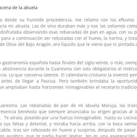
o desde su humilde procedencia, me relamo con los efluvios 
 hacía mi abuela. Las de vino duraban más y nos las solíamos co
ero disfrutaba observando esas rebanadas de pan en agua, con su
para a continuación ser rebozadas con el huevo, la harina, y list
de Oliva del Bajo Aragón, oro líquido que le viene que ni pintado 
a gastronomía española hasta finales del siglo veinte, o más, sie
 abstinencia durante la Cuaresma son solo obligatorios el miérc
ia. Lo que conserva latente. El calendario cristiano la inventó p
le antes de llegar a Pascua. Pero también brindaba la oportuni
ue ampliaban hasta horizontes inimaginables el recetario tradici
 Cuaresma. Las rebanadas de pan de mi abuela Maruja, los troz
resencia benévola que siempre anunciaba su origen gracias al i
. Te atraía, poseído por una fuerza inimaginable, hasta su cocina
 sus faltas y delantal, y miraba hacia arriba, con la boca semia
cable, tras ser rebozado en huevo y suspiros, después de pasar 
go ascético, que te podía hacer levitar. No es una exageración.