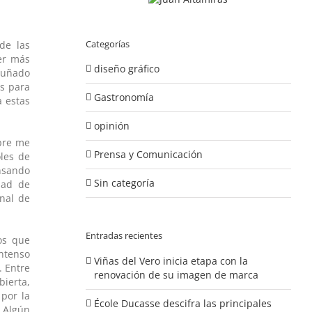
Categorías
de las
mer más
diseño gráfico
 puñado
as para
Gastronomía
a estas
opinión
mpre me
Prensa y Comunicación
oles de
ensando
Sin categoría
dad de
onal de
Entradas recientes
os que
ntenso
Viñas del Vero inicia etapa con la
. Entre
renovación de su imagen de marca
bierta,
por la
École Ducasse descifra las principales
 Algún