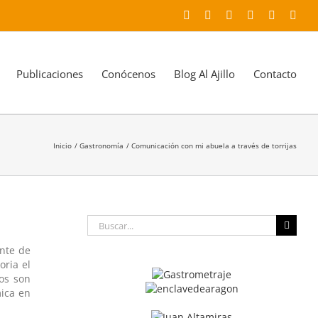
Facebook
X
YouTube
Instagram
LinkedIn
Corr
elec
Publicaciones
Conócenos
Blog Al Ajillo
Contacto
Inicio
Gastronomía
Comunicación con mi abuela a través de torrijas
Buscar:
ante de
ria el
los son
mica en