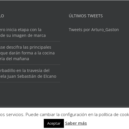
LO
ÚLTIMOS TWEETS
ero inicia etapa con la
Tweets por Arturo_Gaston
 de su imagen de marca
se descifra las principales
que darán forma a la cocina
ería del mañana
rbadillo en la travesía del
ela Juan Sebastián de Elcano
os servicios. Puede cambiar la configuración en la política de co
Saber más
Aceptar