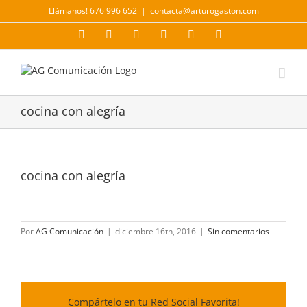
Saltar
Llámanos! 676 996 652
|
contacta@arturogaston.com
al
contenido
Facebook
X
YouTube
Instagram
LinkedIn
Correo
electrónico
cocina con alegría
cocina con alegría
Por
AG Comunicación
|
diciembre 16th, 2016
|
Sin comentarios
Compártelo en tu Red Social Favorita!