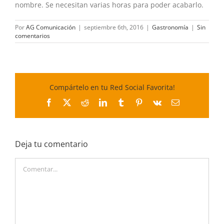
nombre. Se necesitan varias horas para poder acabarlo.
Por
AG Comunicación
|
septiembre 6th, 2016
|
Gastronomía
|
Sin
comentarios
Compártelo en tu Red Social Favorita!
Facebook
X
Reddit
LinkedIn
Tumblr
Pinterest
Vk
Correo
electrónico
Deja tu comentario
Comentar