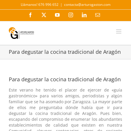
Saltar
Llámanos! 676 996 652
|
contacta@arturogaston.com
al
contenido
Facebook
X
YouTube
Instagram
LinkedIn
Correo
electrónico
Para degustar la cocina tradicional de Aragón
Para degustar la cocina tradicional de Aragón
Este verano he tenido el placer de ejercer de «guía
gastronómico» para varios amigos, periodistas y algún
familiar que se ha asomado por Zaragoza. La mayor parte
de ellos me preguntaba dónde había que ir para
degustar la cocina tradicional de Aragón. Pues bien,
escapando del compromiso de enumerar los abundantes
establecimientos de calidad que existen en nuestra
Comunidad, algunos centenarios, otros de reciente