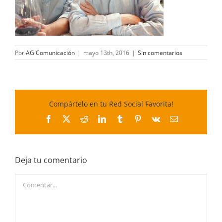
Por
AG Comunicación
|
mayo 13th, 2016
|
Sin comentarios
Compártelo en tu Red Social Favorita!
Facebook
X
Reddit
LinkedIn
Tumblr
Pinterest
Vk
Correo
electrónico
Deja tu comentario
Comentar