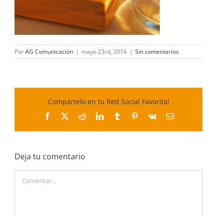
Por
AG Comunicación
|
mayo 23rd, 2016
|
Sin comentarios
Compártelo en tu Red Social Favorita!
Facebook
X
Reddit
LinkedIn
Tumblr
Pinterest
Vk
Correo
electrónico
Deja tu comentario
Comentar