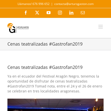
Saltar
Llámanos! 676 996 652
|
contacta@arturogaston.com
al
contenido
Facebook
X
YouTube
Instagram
LinkedIn
Correo
electrónico
Cenas teatralizadas #Gastrofan2019
Cenas teatralizadas #Gastrofan2019
Ya en el ecuador del Festival Aragón Negro, tenemos la
oportunidad de disfrutar de cenas teatralizadas
#Gastrofan2019 Tomad nota, entre el 24 y el 26 de enero
se celebran en tres localidades aragonesas.