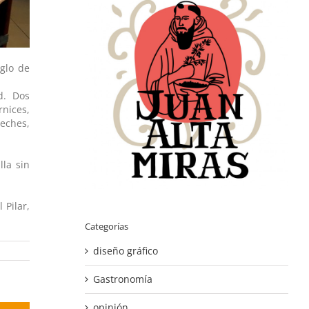
glo de
d. Dos
rnices,
beches,
lla sin
 Pilar,
Categorías
diseño gráfico
Gastronomía
opinión