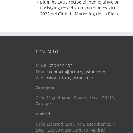
Blum by LAUS recibe el Premio al Mejor
Packaging Rosado, en los Premios VID
2025 del Club de Marketing de La Rioja
CONTACTO
Móvil:
676 996 652
Email:
contacta@arturogaston.com
Web:
www.arturogaston.com
Zaragoza
Calle Miguel Ángel Blanco, Local, 50012,
Zaragoza
Madrid
Calle Libertad, Esquina Blasco Ibáñez, 7,
Local, 28600 Navalcarnero, Madrid