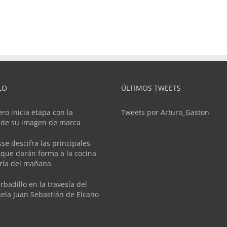
LO
ÚLTIMOS TWEETS
ero inicia etapa con la
Tweets por Arturo_Gaston
 de su imagen de marca
se descifra las principales
que darán forma a la cocina
ería del mañana
rbadillo en la travesía del
ela Juan Sebastián de Elcano