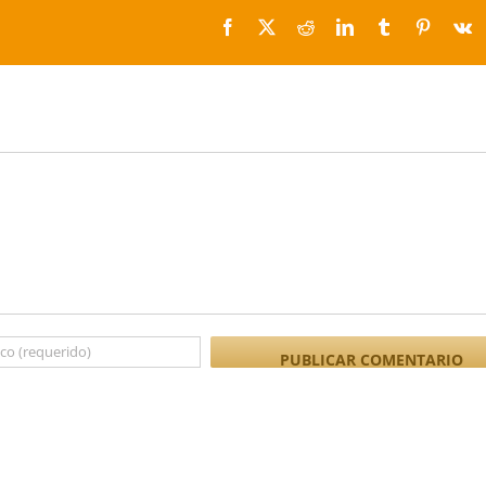
Facebook
X
Reddit
LinkedIn
Tumblr
Pinteres
V