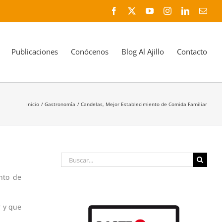
Facebook
X
YouTube
Instagram
LinkedIn
Corr
elec
Publicaciones
Conócenos
Blog Al Ajillo
Contacto
Inicio
Gastronomía
Candelas, Mejor Establecimiento de Comida Familiar
Buscar:
nto de
r y que