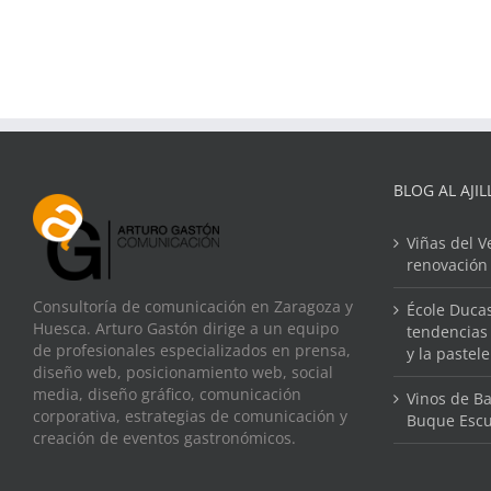
BLOG AL AJIL
Viñas del V
renovación
Consultoría de comunicación en Zaragoza y
École Ducas
Huesca. Arturo Gastón dirige a un equipo
tendencias 
de profesionales especializados en prensa,
y la pastel
diseño web, posicionamiento web, social
media, diseño gráfico, comunicación
Vinos de Ba
corporativa, estrategias de comunicación y
Buque Escu
creación de eventos gastronómicos.