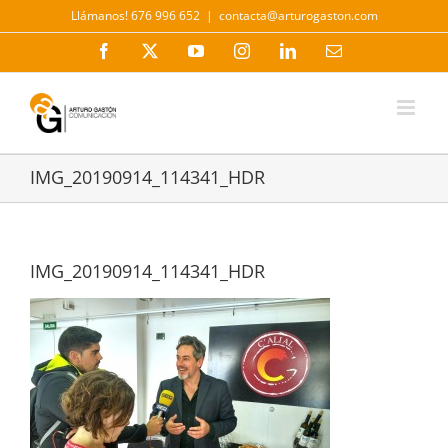
Saltar
Llámanos! 676 996 652
|
contacta@arturogaston.com
al
contenido
Facebook
X
YouTube
Instagram
LinkedIn
Correo
electrónico
IMG_20190914_114341_HDR
IMG_20190914_114341_HDR