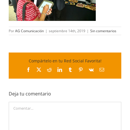
Por
AG Comunicación
|
septiembre 14th, 2019
|
Sin comentarios
Compártelo en tu Red Social Favorita!
Facebook
X
Reddit
LinkedIn
Tumblr
Pinterest
Vk
Correo
electrónico
Deja tu comentario
Comentar