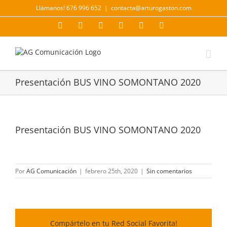
Saltar
Llámanos! 676 996 652
|
contacta@arturogaston.com
al
contenido
Facebook
X
YouTube
Instagram
LinkedIn
Correo
electrónico
Presentación BUS VINO SOMONTANO 2020
Presentación BUS VINO SOMONTANO 2020
Por
AG Comunicación
|
febrero 25th, 2020
|
Sin comentarios
Compártelo en tu Red Social Favorita!