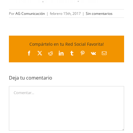
Por
AG Comunicación
|
febrero 15th, 2017
|
Sin comentarios
Compártelo en tu Red Social Favorita!
Facebook
X
Reddit
LinkedIn
Tumblr
Pinterest
Vk
Correo
electrónico
Deja tu comentario
Comentar