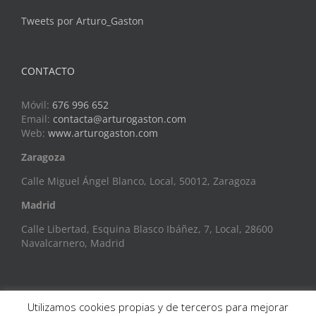
Tweets por Arturo_Gaston
CONTACTO
Móvil:
676 996 652
Email:
contacta@arturogaston.com
Web:
www.arturogaston.com
Zaragoza
Calle Miguel Ángel Blanco, Local, 50012, Zaragoza
Madrid
Calle Libertad, Esquina Blasco Ibáñez, 7, Local, 28600
Navalcarnero, Madrid
Utilizamos cookies propias y de terceros para mejorar