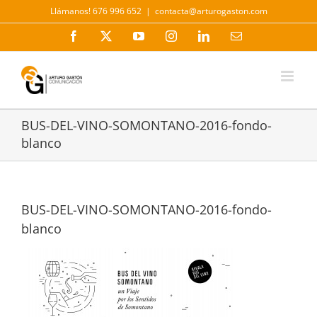
Saltar
Llámanos! 676 996 652
|
contacta@arturogaston.com
al
contenido
Facebook
X
YouTube
Instagram
LinkedIn
Correo
electrónico
BUS-DEL-VINO-SOMONTANO-2016-fondo-
blanco
BUS-DEL-VINO-SOMONTANO-2016-fondo-
blanco