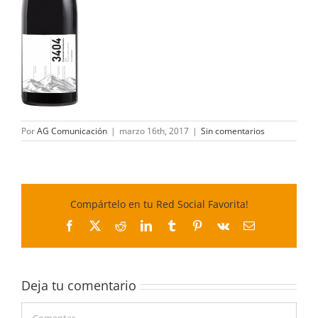
Por
AG Comunicación
|
marzo 16th, 2017
|
Sin comentarios
Compártelo en tu Red Social Favorita!
Facebook
X
Reddit
LinkedIn
Tumblr
Pinterest
Vk
Correo
electrónico
Deja tu comentario
Comentar