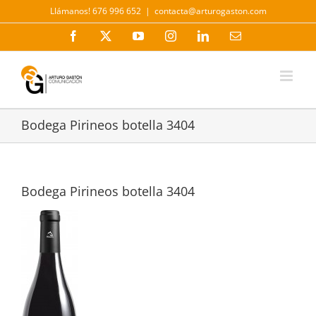
Saltar
Llámanos! 676 996 652
|
contacta@arturogaston.com
al
contenido
Facebook
X
YouTube
Instagram
LinkedIn
Correo
electrónico
Bodega Pirineos botella 3404
Bodega Pirineos botella 3404