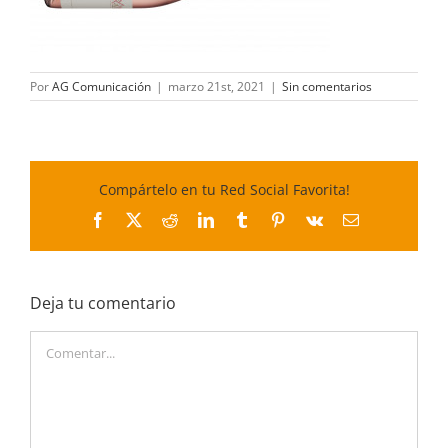
Por
AG Comunicación
|
marzo 21st, 2021
|
Sin comentarios
Compártelo en tu Red Social Favorita!
Facebook
X
Reddit
LinkedIn
Tumblr
Pinterest
Vk
Correo
electrónico
Deja tu comentario
Comentar