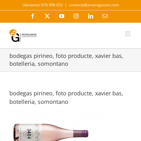
Saltar
Llámanos! 676 996 652
|
contacta@arturogaston.com
al
contenido
Facebook
X
YouTube
Instagram
LinkedIn
Correo
electrónico
bodegas pirineo, foto producte, xavier bas,
botelleria, somontano
bodegas pirineo, foto producte, xavier bas,
botelleria, somontano