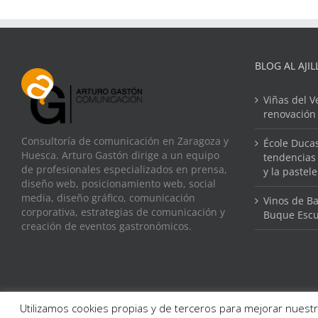
BLOG AL AJIL
Viñas del V
renovación
Consultoría de comunicación en Zaragoza y
École Ducas
Huesca. Arturo Gastón dirige a un equipo
tendencias 
de profesionales especializados en prensa,
y la pastel
diseño web, posicionamiento web, social
media, diseño gráfico, comunicación
Vinos de Ba
corporativa, estrategias de comunicación y
Buque Escu
creación de eventos gastronómicos.
Utilizamos cookies propias y de terceros para mejorar nuestr