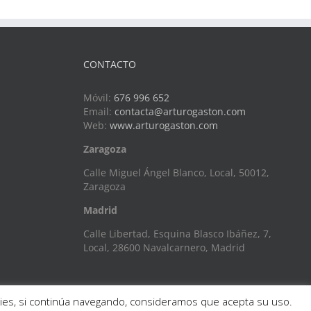
CONTACTO
Móvil:
676 996 652
Email:
contacta@arturogaston.com
Web:
www.arturogaston.com
Zaragoza
Calle Miguel Ángel Blanco, Local, 50012,
Zaragoza
Madrid
Calle Libertad, Esquina Blasco Ibáñez, 7,
Local, 28600 Navalcarnero, Madrid
okies, si continúa navegando, consideramos que acepta su uso.