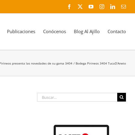
Facebook
X
YouTube
Instagram
LinkedIn
Corr
elec
Publicaciones
Conócenos
Blog Al Ajillo
Contacto
Pirineos presenta las novedades de su gama 3404
Bodega Pirineos 3404 TucaD’Aneto
Buscar: