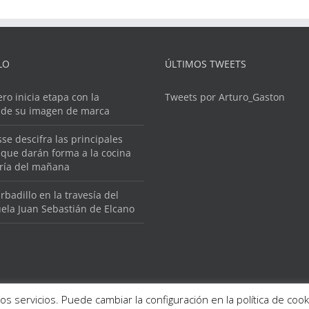
LO
ÚLTIMOS TWEETS
ero inicia etapa con la
Tweets por Arturo_Gaston
 de su imagen de marca
se descifra las principales
que darán forma a la cocina
ería del mañana
rbadillo en la travesía del
ela Juan Sebastián de Elcano
os servicios. Puede cambiar la configuración en la política de co