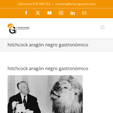
Saltar
Llámanos! 676 996 652
|
contacta@arturogaston.com
al
contenido
Facebook
X
YouTube
Instagram
LinkedIn
Correo
electrónico
hitchcock aragón negro gastronómico
hitchcock aragón negro gastronómico