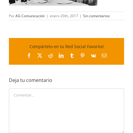
Por
AG Comunicación
|
enero 20th, 2017
|
Sin comentarios
Compártelo en tu Red Social Favorita!
Facebook
X
Reddit
LinkedIn
Tumblr
Pinterest
Vk
Correo
electrónico
Deja tu comentario
Comentar