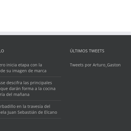
LO
ÚLTIMOS TWEETS
ero inicia etapa con la
Tweets por Arturo_Gaston
 de su imagen de marca
se descifra las principales
que darán forma a la cocina
ería del mañana
rbadillo en la travesía del
ela Juan Sebastián de Elcano