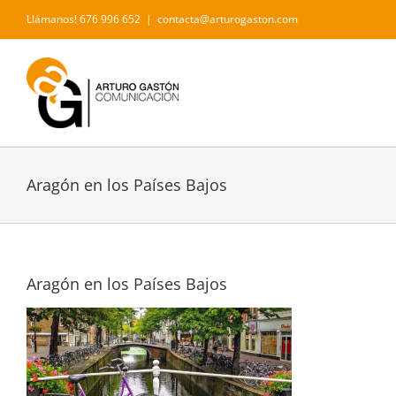
Saltar
Llámanos! 676 996 652
|
contacta@arturogaston.com
al
contenido
Aragón en los Países Bajos
Aragón en los Países Bajos