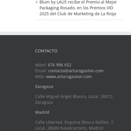
Blum by LAUS recibe el Premio al Mejor
Packaging Rosado, en los Premios VID
2025 del Club de Marketing de La Rioja
CONTACTO
Móvil:
676 996 652
Email:
contacta@arturogaston.com
Web:
www.arturogaston.com
Zaragoza
Calle Miguel Ángel Blanco, Local, 50012,
Zaragoza
Madrid
Calle Libertad, Esquina Blasco Ibáñez, 7,
Local, 28600 Navalcarnero, Madrid