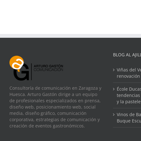
BLOG AL AJIL
Viñas del V
renovación
Consultoría de comunicación en Zaragoza y
École Ducas
Huesca. Arturo Gastón dirige a un equipo
tendencias 
de profesionales especializados en prensa,
y la pastel
diseño web, posicionamiento web, social
media, diseño gráfico, comunicación
Vinos de Ba
corporativa, estrategias de comunicación y
Buque Escu
creación de eventos gastronómicos.