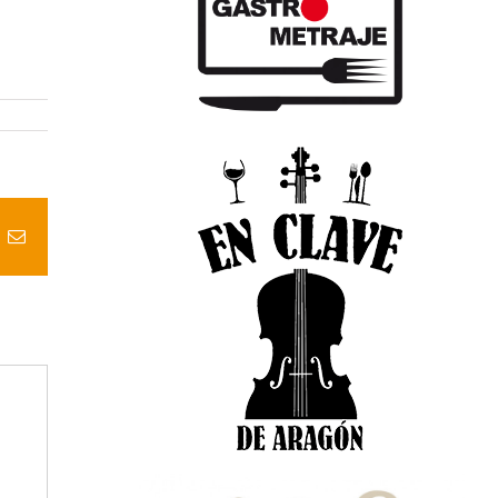
t
k
Correo
electrónico