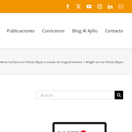
Facebook
X
YouTube
Instagram
LinkedIn
Corr
elec
Publicaciones
Conócenos
Blog Al Ajillo
Contacto
erta turística en Países Bajos a través de la gastronomía
Aragón en los Países Bajos
Buscar: