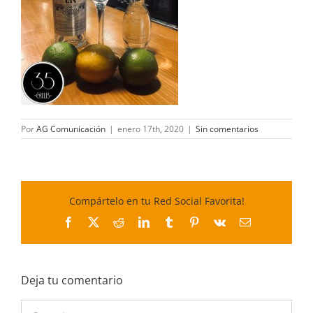
Por
AG Comunicación
|
enero 17th, 2020
|
Sin comentarios
Compártelo en tu Red Social Favorita!
Facebook
X
Reddit
LinkedIn
Tumblr
Pinterest
Vk
Correo
electrónico
Deja tu comentario
Comentar