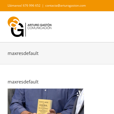
Saltar
Llámanos! 676 996 652
|
contacta@arturogaston.com
al
contenido
maxresdefault
maxresdefault