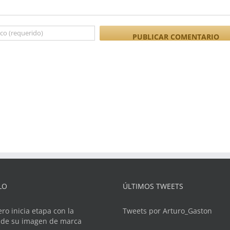
LO
ÚLTIMOS TWEETS
ero inicia etapa con la
Tweets por Arturo_Gaston
 de su imagen de marca