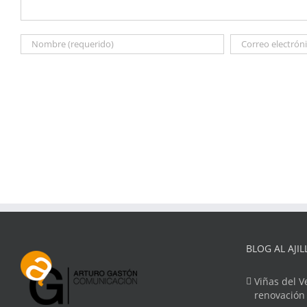
BLOG AL AJIL
Viñas del V
renovación