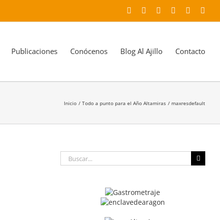
Facebook
X
YouTube
Instagram
LinkedIn
Corr
elec
Publicaciones
Conócenos
Blog Al Ajillo
Contacto
Inicio
Todo a punto para el Año Altamiras
maxresdefault
Buscar: