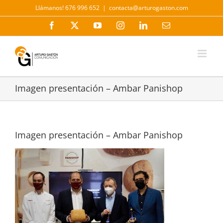
Saltar
Llámanos! 676 996 652
|
contacta@arturogaston.com
al
contenido
Facebook
X
YouTube
Instagram
LinkedIn
Correo
electrónico
Imagen presentación – Ambar Panishop
Imagen presentación – Ambar Panishop