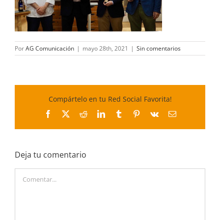
Por
AG Comunicación
|
mayo 28th, 2021
|
Sin comentarios
Compártelo en tu Red Social Favorita!
Facebook
X
Reddit
LinkedIn
Tumblr
Pinterest
Vk
Correo
electrónico
Deja tu comentario
Comentar