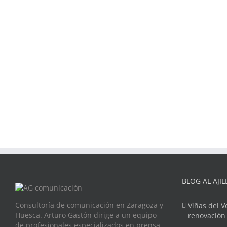
BLOG AL AJIL
Consultoría de comunicación en Zaragoza y
Viñas del V
Huesca. Arturo Gastón dirige a un equipo
renovación
de profesionales especializados en prensa,