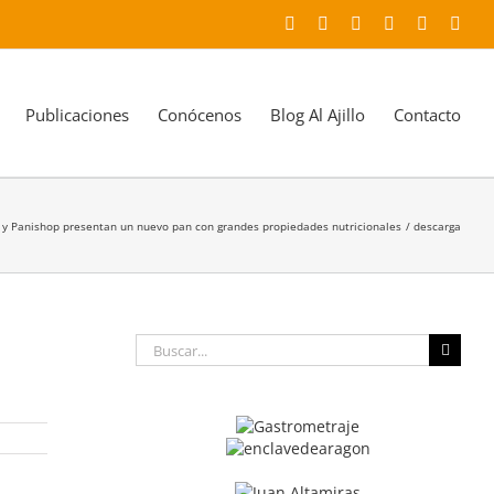
Facebook
X
YouTube
Instagram
LinkedIn
Corr
elec
Publicaciones
Conócenos
Blog Al Ajillo
Contacto
y Panishop presentan un nuevo pan con grandes propiedades nutricionales
descarga
Buscar: