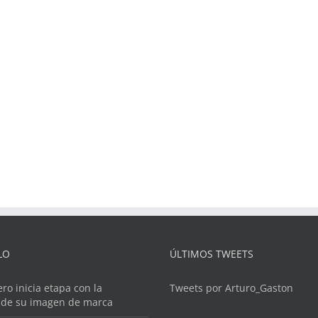
LO
ÚLTIMOS TWEETS
ero inicia etapa con la
Tweets por Arturo_Gaston
 de su imagen de marca