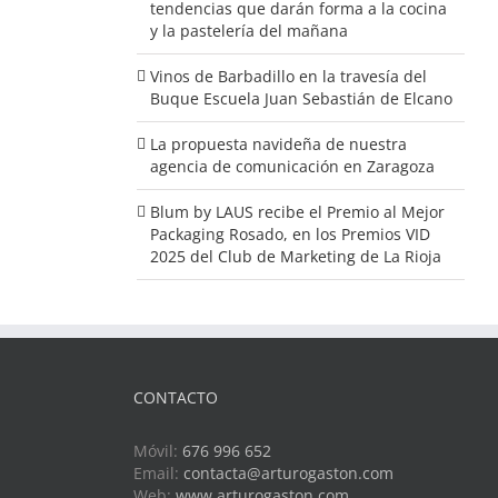
tendencias que darán forma a la cocina
y la pastelería del mañana
Vinos de Barbadillo en la travesía del
Buque Escuela Juan Sebastián de Elcano
La propuesta navideña de nuestra
agencia de comunicación en Zaragoza
Blum by LAUS recibe el Premio al Mejor
Packaging Rosado, en los Premios VID
2025 del Club de Marketing de La Rioja
CONTACTO
Móvil:
676 996 652
Email:
contacta@arturogaston.com
Web:
www.arturogaston.com