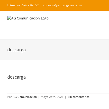
Saltar
Llámanos! 676 996 652
|
contacta@arturogaston.com
al
contenido
descarga
descarga
Por
AG Comunicación
|
mayo 28th, 2021
|
Sin comentarios