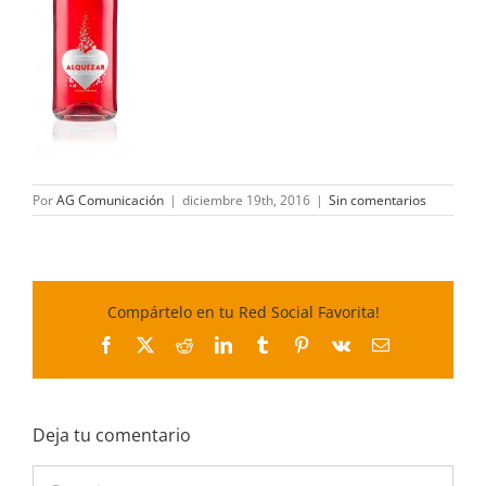
Por
AG Comunicación
|
diciembre 19th, 2016
|
Sin comentarios
Compártelo en tu Red Social Favorita!
Facebook
X
Reddit
LinkedIn
Tumblr
Pinterest
Vk
Correo
electrónico
Deja tu comentario
Comentar