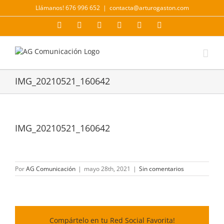
Saltar
Llámanos! 676 996 652
|
contacta@arturogaston.com
al
contenido
Facebook
X
YouTube
Instagram
LinkedIn
Correo
electrónico
IMG_20210521_160642
IMG_20210521_160642
Por
AG Comunicación
|
mayo 28th, 2021
|
Sin comentarios
Compártelo en tu Red Social Favorita!