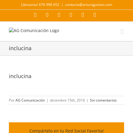
Saltar
Llámanos! 676 996 652
|
contacta@arturogaston.com
al
contenido
Facebook
X
YouTube
Instagram
LinkedIn
Correo
electrónico
inclucina
inclucina
Por
AG Comunicación
|
diciembre 15th, 2016
|
Sin comentarios
Compártelo en tu Red Social Favorita!