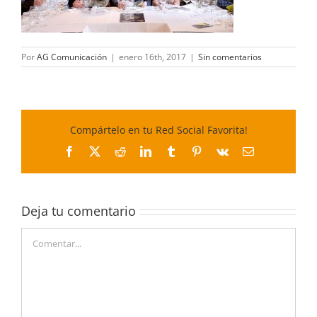
Por
AG Comunicación
|
enero 16th, 2017
|
Sin comentarios
Compártelo en tu Red Social Favorita!
Facebook
X
Reddit
LinkedIn
Tumblr
Pinterest
Vk
Correo
electrónico
Deja tu comentario
Comentar