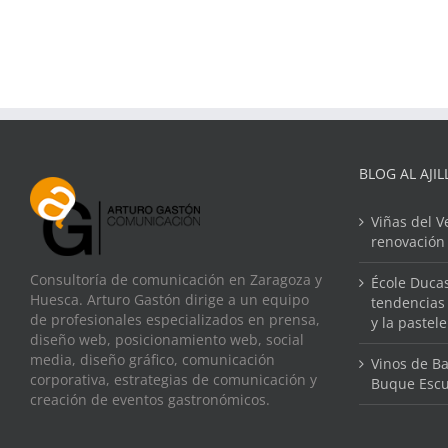
BLOG AL AJIL
Viñas del V
renovación
Consultoría de comunicación en Zaragoza y
École Ducas
Huesca. Arturo Gastón dirige a un equipo
tendencias 
de profesionales especializados en prensa,
y la pastel
diseño web, posicionamiento web, social
media, diseño gráfico, comunicación
Vinos de Ba
corporativa, estrategias de comunicación y
Buque Escu
creación de eventos gastronómicos.