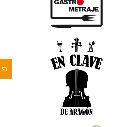
t
k
Correo
electrónico