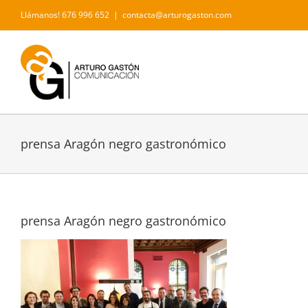
Saltar
Llámanos! 676 996 652
|
contacta@arturogaston.com
al
contenido
prensa Aragón negro gastronómico
prensa Aragón negro gastronómico