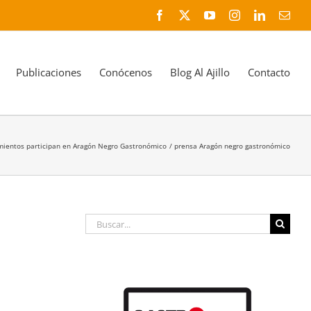
Facebook
X
YouTube
Instagram
LinkedIn
Corr
elec
Publicaciones
Conócenos
Blog Al Ajillo
Contacto
mientos participan en Aragón Negro Gastronómico
prensa Aragón negro gastronómico
Buscar: