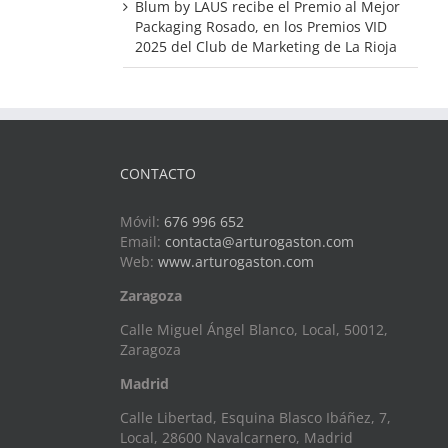
Blum by LAUS recibe el Premio al Mejor
Packaging Rosado, en los Premios VID
2025 del Club de Marketing de La Rioja
CONTACTO
Móvil:
676 996 652
Email:
contacta@arturogaston.com
Web:
www.arturogaston.com
Zaragoza
Calle Miguel Ángel Blanco, Local, 50012,
Zaragoza
Madrid
Calle Libertad, Esquina Blasco Ibáñez, 7,
Local, 28600 Navalcarnero, Madrid