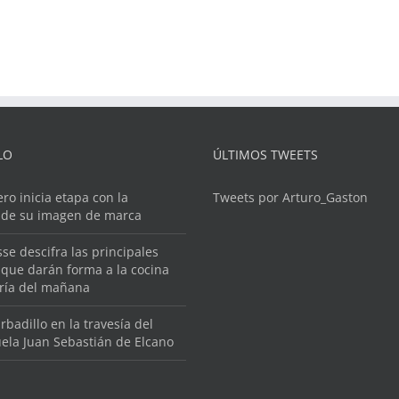
LO
ÚLTIMOS TWEETS
ero inicia etapa con la
Tweets por Arturo_Gaston
 de su imagen de marca
se descifra las principales
que darán forma a la cocina
ería del mañana
rbadillo en la travesía del
ela Juan Sebastián de Elcano