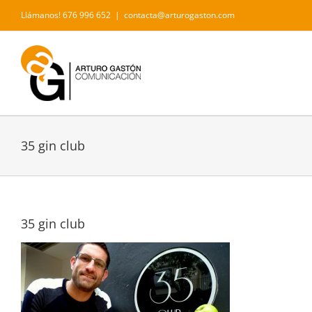
Saltar
Llámanos! 676 996 652
|
contacta@arturogaston.com
al
contenido
35 gin club
35 gin club