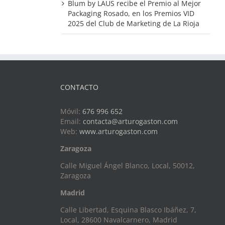
Blum by LAUS recibe el Premio al Mejor
Packaging Rosado, en los Premios VID
2025 del Club de Marketing de La Rioja
CONTACTO
Móvil:
676 996 652
Email:
contacta@arturogaston.com
Web:
www.arturogaston.com
Zaragoza
Calle Miguel Ángel Blanco, Local, 50012,
Zaragoza
Madrid
Calle Libertad, Esquina Blasco Ibáñez, 7,
Local, 28600 Navalcarnero, Madrid