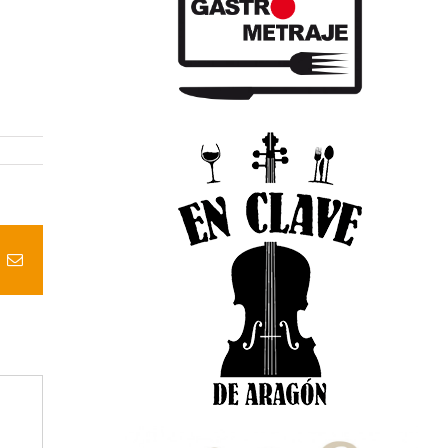
t
k
Correo
electrónico