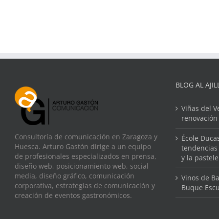
BLOG AL AJIL
Viñas del V
renovación
Consultoría de comunicación en Zaragoza y
École Ducas
Huesca. Arturo Gastón dirige a un equipo
tendencias 
de profesionales especializados en prensa,
y la pastel
diseño web, posicionamiento web, social
media, diseño gráfico, comunicación
Vinos de Ba
corporativa, estrategias de comunicación y
Buque Escu
creación de eventos gastronómicos.