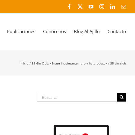
Facebook
X
YouTube
Instagram
LinkedIn
Corr
elec
Publicaciones
Conócenos
Blog Al Ajillo
Contacto
Inicio
35 Gin Club: «Enate Inquietante, raro y heterodoxo»
35 gin club
Buscar: