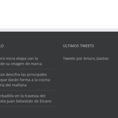
LO
ÚLTIMOS TWEETS
ero inicia etapa con la
Tweets por Arturo_Gaston
 de su imagen de marca
se descifra las principales
que darán forma a la cocina
ería del mañana
rbadillo en la travesía del
ela Juan Sebastián de Elcano