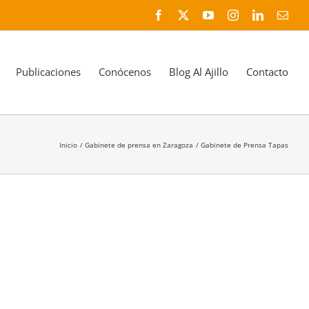
Facebook
X
YouTube
Instagram
LinkedIn
Corr
elec
Publicaciones
Conócenos
Blog Al Ajillo
Contacto
Inicio
Gabinete de prensa en Zaragoza
Gabinete de Prensa Tapas