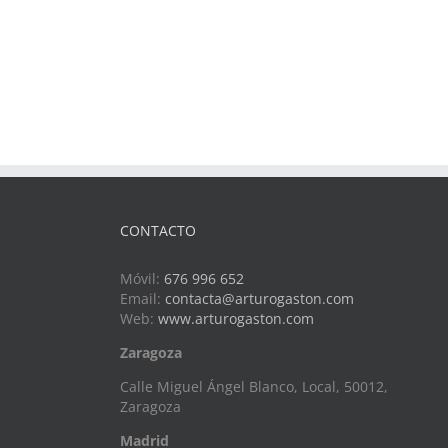
CONTACTO
Móvil:
676 996 652
Email:
contacta@arturogaston.com
Web:
www.arturogaston.com
Zaragoza
Calle Miguel Ángel Blanco, Local, 50012,
Zaragoza
Madrid