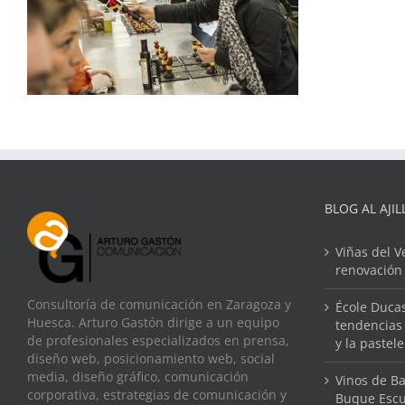
BLOG AL AJIL
Viñas del V
renovación
Consultoría de comunicación en Zaragoza y
École Ducas
Huesca. Arturo Gastón dirige a un equipo
tendencias 
de profesionales especializados en prensa,
y la pastel
diseño web, posicionamiento web, social
media, diseño gráfico, comunicación
Vinos de Ba
corporativa, estrategias de comunicación y
Buque Escu