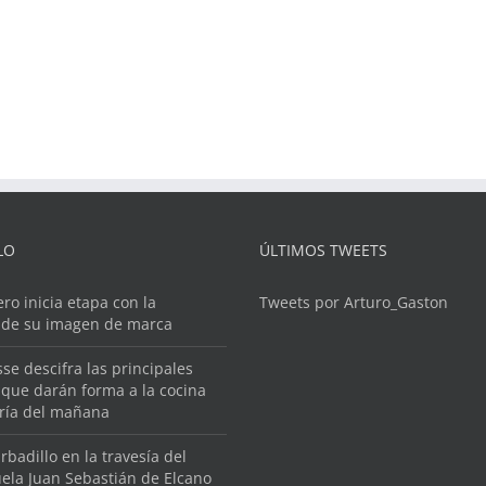
LO
ÚLTIMOS TWEETS
ero inicia etapa con la
Tweets por Arturo_Gaston
 de su imagen de marca
se descifra las principales
que darán forma a la cocina
ería del mañana
rbadillo en la travesía del
ela Juan Sebastián de Elcano