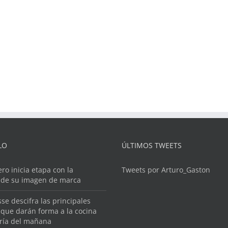
LO
ÚLTIMOS TWEETS
ero inicia etapa con la
Tweets por Arturo_Gaston
 de su imagen de marca
se descifra las principales
que darán forma a la cocina
ería del mañana