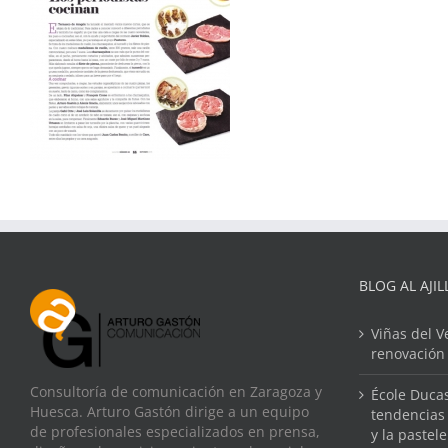
BLOG AL AJIL
Viñas del V
renovación
Consultoría de comunicación en Zaragoza y
École Ducas
Huesca. Arturo Gastón dirige a un equipo
tendencias 
de profesionales especializados en prensa,
y la pastel