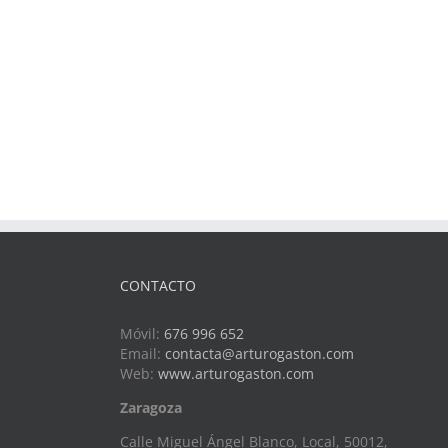
CONTACTO
Móvil:
676 996 652
Email:
contacta@arturogaston.com
Web:
www.arturogaston.com
Zaragoza
Calle Miguel Ángel Blanco, Local, 50012,