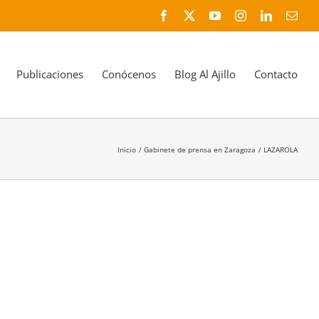
Facebook
X
YouTube
Instagram
LinkedIn
Corr
elec
Publicaciones
Conócenos
Blog Al Ajillo
Contacto
Inicio
Gabinete de prensa en Zaragoza
LAZAROLA